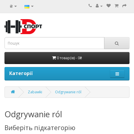
₴
0 товар(ів) - 0₴
Категорії
Zabawki
Odgrywanie ról
Odgrywanie ról
Виберіть підкатегорію