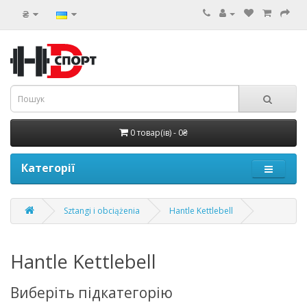
₴
0 товар(ів) - 0₴
Категорії
Sztangi i obciążenia
Hantle Kettlebell
Hantle Kettlebell
Виберіть підкатегорію