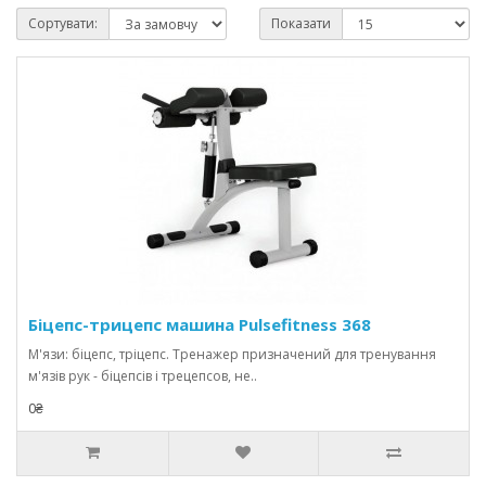
Сортувати:
Показати
Біцепс-трицепс машина Pulsefitness 368
М'язи: біцепс, тріцепc. Тренажер призначений для тренування
м'язів рук - біцепсів і трецепсов, не..
0₴