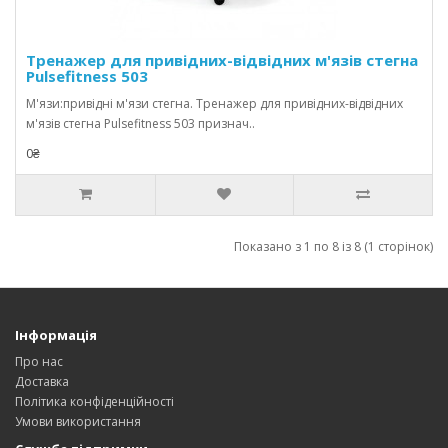
Тренажер для привідних-відвідних м'язів стегна
Pulsefitness 503
М'язи:привідні м'язи стегна. Тренажер для привідних-відвідних
м'язів стегна Pulsefitness 503 признач..
0₴
Показано з 1 по 8 із 8 (1 сторінок)
Інформація
Про нас
Доставка
Політика конфіденційності
Умови використання