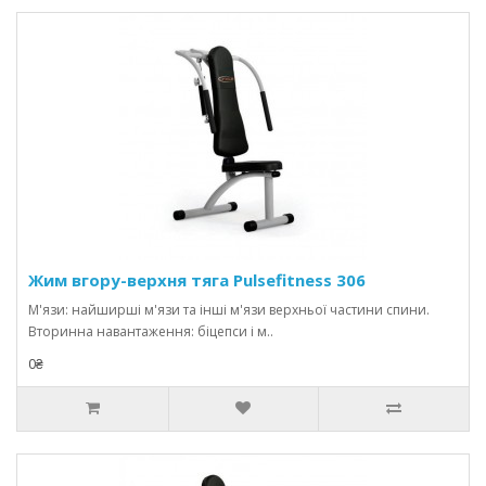
Жим вгору-верхня тяга Pulsefitness 306
М'язи: найширші м'язи та інші м'язи верхньої частини спини.
Вторинна навантаження: біцепси і м..
0₴