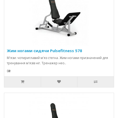
Жим ногами сидячи Pulsefitness 578
М'язи: чотириглавий м'яз стегна. Жим ногами призначений для
тренування м'язів ніг. Тренажер нео..
0₴