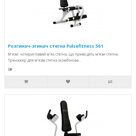
Розгинач-згинач стегна Pulsefitness 561
М'язи: чотириглавий м'яз стегна, що приводять м'язи стегна.
Тренажер для м'язів стегна (комбінова..
0₴