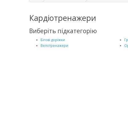
Кардіотренажери
Виберіть підкатегорію
Бігові доріжки
Г
Велотренажери
О