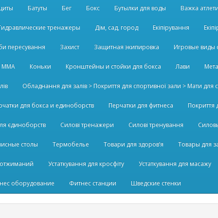
щиты
Батуты
Бег
Бокс
Бутылки для воды
Важка атлет
Гидравлические тренажеры
Дім, сад, город
Екіпірування
Екіп
би пересування
Захист
Защитная экипировка
Игровые виды 
а ММА
Коньки
Кронштейны и стойки для бокса
Лави
Мета
лів
Обладнання для залів > Покриття для спортивної зали > Мати для ст
рчатки для бокса и единоборств
Перчатки для фитнеса
Покриття 
для єдиноборств
Силові тренажери
Силові тренування
Силов
нисные столы
Термобелье
Товари для здоров’я
Товары для 
 отжиманий
Устаткування для кросфіту
Устаткування для масажу
нес оборудование
Фитнес станции
Шведские стенки