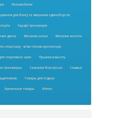
ика
Веломобили
ірування для боксу та змішаних єдиноборств
спорта
Кардіо-тренажери
ние диска
Метание копья
Метание молота
ін спортзалу - м'які стінові протектори
для спортивної зали
Прыжки в высоту
ые тренажеры
Скакалки боксерські
Скамьи
защитников
Товары для отдыха
Уцененные товары
Фітнес