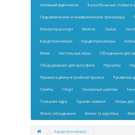
Активний відпочинок
Баскетбольные стойки и 
Гидравлические и пневматические тренажеры
Електротранспорт
Железо
Залізо
Засо
Кардіотренажери
Кардиотренажеры
Клітк
Мячи
Настольные игры
Обладнання для за
Оборудование для кроссфита
Перчатки
Пе
Прыжки в длину и тройной прыжок
Рукавички 
Скейты
Спорт
Теннисные ракетки
Тен
Толкание ядра
Туризм і кемпінг
Упоры для
Фітнес обладнання
Фітнес та аеробіка
Фит
Кардіотренажери