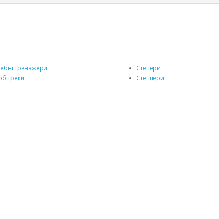
ребні тренажери
Степери
рбітреки
Степпери