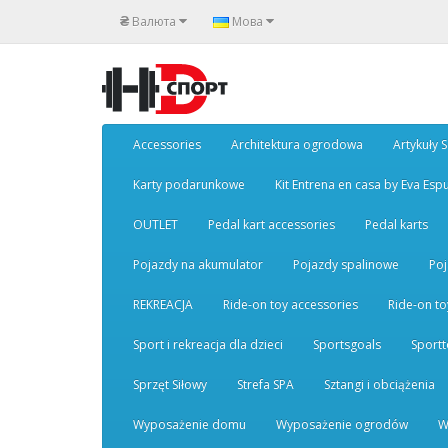
₴
Валюта
Мова
Accessories
Architektura ogrodowa
Artykuły 
Karty podarunkowe
Kit Entrena en casa by Eva Esp
OUTLET
Pedal kart accessories
Pedal karts
Pojazdy na akumulator
Pojazdy spalinowe
Poj
REKREACJA
Ride-on toy accessories
Ride-on to
Sport i rekreacja dla dzieci
Sportsgoals
Sport
Sprzęt Siłowy
Strefa SPA
Sztangi i obciążenia
Wyposażenie domu
Wyposażenie ogrodów
W