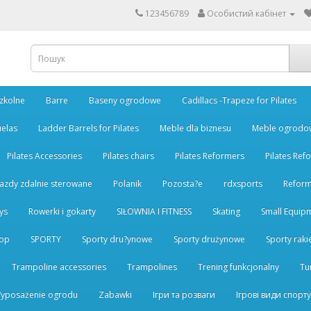
123456789
Особистий кабінет
Szkolne
Barre
Baseny ogrodowe
Cadillacs -Trapeze for Pilates
uelas
Ladder Barrels for Pilates
Meble dla biznesu
Meble ogrodo
Pilates Accessories
Pilates chairs
Pilates Reformers
Pilates Ref
azdy zdalnie sterowane
Polanik
Pozosta?e
rdxsports
Reform
ys
Rowerki i gokarty
SIŁOWNIA I FITNESS
Skating
Small Equipm
top
SPORTY
Sporty dru?ynowe
Sporty drużynowe
Sporty rak
Trampoline accessories
Trampolines
Trening funkcjonalny
Tu
yposażenie ogrodu
Zabawki
Ігри та розваги
Ігрові види спорту