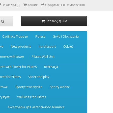
Закладки (0)
Кошик
Оформлення замовлення
0 товар(ів) - 0₴
Cadillacs Trapeze
Fitness
Gryfy i Obciążenia
we
New products
nordicsport
Odzież
ormers with tower
Pilates Wall Unit
ers with Tower for Pilates
Rekreacja
ent for Pilates
Sport and play
ietowe
Sporty towarzyskie
Sporty wodne
rystyka
Wall units for Pilates
Аксессуары для настольного тенниса