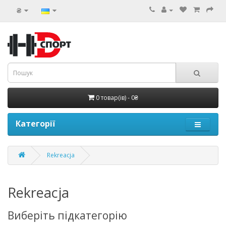
₴
0 товар(ів) - 0₴
Категорії
Rekreacja
Rekreacja
Виберіть підкатегорію