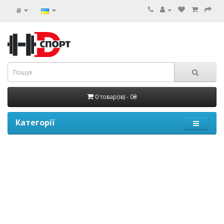
₴
0 товар(ів) - 0₴
Категорії